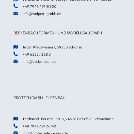
+49 7946 / 9115 500
info@wolpert-gmbh.de
BECKENBACH FORMEN- UND MODELLBAU GMBH
In den Kreuzwiesen 1, 69250 Schönau
+49 6228 / 208 0
info@beckenbach.de
PROTECH GMBH LEHRENBAU
Ferdinand-Porsche-Str. 6, 74626 Bretzfeld-Schwabbach
+49 7946 / 9115 740
info@protech-lehrenbau.de