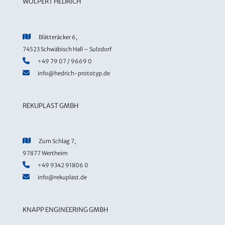
WOLPERT HEDRICH
Blätteräcker 6,
74523 Schwäbisch Hall – Sulzdorf
+49 79 07 / 9669 0
info@hedrich-prototyp.de
REKUPLAST GMBH
Zum Schlag 7,
97877 Wertheim
+49 9342 91806 0
info@rekuplast.de
KNAPP ENGINEERING GMBH