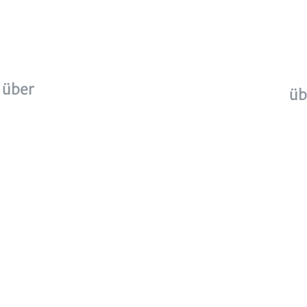
 über
üb