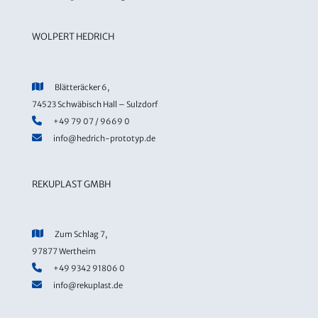
WOLPERT HEDRICH
Blätteräcker 6,
74523 Schwäbisch Hall – Sulzdorf
+49 79 07 / 9669 0
info@hedrich-prototyp.de
REKUPLAST GMBH
Zum Schlag 7,
97877 Wertheim
+49 9342 91806 0
info@rekuplast.de