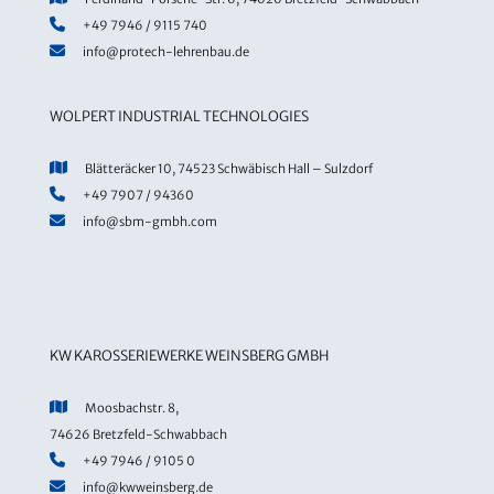
+49 7946 / 9115 740
info@protech-lehrenbau.de
WOLPERT INDUSTRIAL TECHNOLOGIES
Blätteräcker 10, 74523 Schwäbisch Hall – Sulzdorf
+49 7907 / 94360
info@sbm-gmbh.com
KW KAROSSERIEWERKE WEINSBERG GMBH
Moosbachstr. 8,
74626 Bretzfeld-Schwabbach
+49 7946 / 9105 0
info@kwweinsberg.de