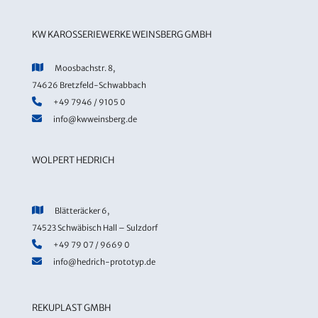
KW KAROSSERIEWERKE WEINSBERG GMBH
Moosbachstr. 8,
74626 Bretzfeld-Schwabbach
+49 7946 / 9105 0
info@kwweinsberg.de
WOLPERT HEDRICH
Blätteräcker 6,
74523 Schwäbisch Hall – Sulzdorf
+49 79 07 / 9669 0
info@hedrich-prototyp.de
REKUPLAST GMBH