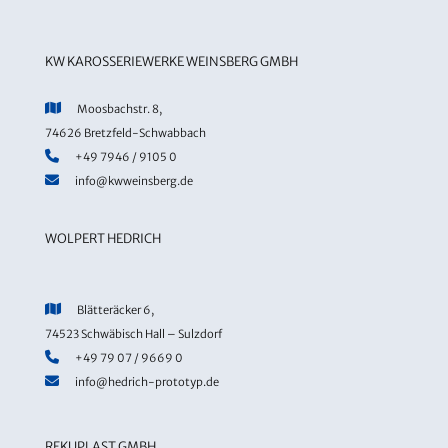
KW KAROSSERIEWERKE WEINSBERG GMBH
Moosbachstr. 8,
74626 Bretzfeld-Schwabbach
+49 7946 / 9105 0
info@kwweinsberg.de
WOLPERT HEDRICH
Blätteräcker 6,
74523 Schwäbisch Hall – Sulzdorf
+49 79 07 / 9669 0
info@hedrich-prototyp.de
REKUPLAST GMBH